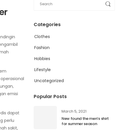
er
Categories
Clothes
endingin
ngambil
Fashion
amah
Hobbies
Lifestyle
tem
 operasional
Uncategorized
kungan,
gan emisi
Popular Posts
March 5, 2021
edis dapat
New found the men’s shirt
g perlu
for summer season
ah sakit,