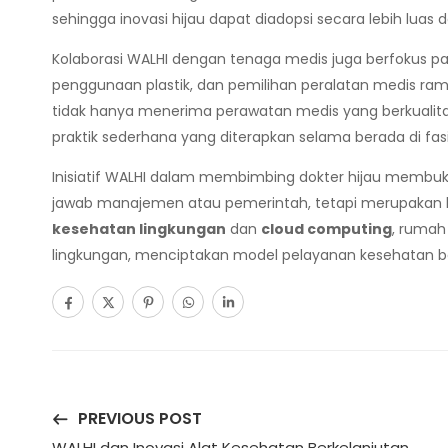
sehingga inovasi hijau dapat diadopsi secara lebih luas d
Kolaborasi WALHI dengan tenaga medis juga berfokus p
penggunaan plastik, dan pemilihan peralatan medis rama
tidak hanya menerima perawatan medis yang berkualitas,
praktik sederhana yang diterapkan selama berada di fasi
Inisiatif WALHI dalam membimbing dokter hijau membu
jawab manajemen atau pemerintah, tetapi merupakan ba
kesehatan lingkungan
dan
cloud computing
, rumah
lingkungan, menciptakan model pelayanan kesehatan ber
PREVIOUS POST
WALHI dan Inovasi Alat Kesehatan Berkelanjutan