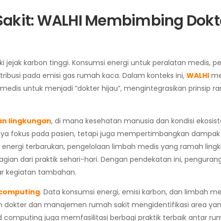
akit: WALHI Membimbing Dokt
i jejak karbon tinggi. Konsumsi energi untuk peralatan medis, p
tribusi pada emisi gas rumah kaca. Dalam konteks ini,
WALHI
me
dis untuk menjadi “dokter hijau”, mengintegrasikan prinsip r
n lingkungan
, di mana kesehatan manusia dan kondisi ekosis
hanya fokus pada pasien, tetapi juga mempertimbangkan dampak
 energi terbarukan, pengelolaan limbah medis yang ramah ling
gian dari praktik sehari-hari. Dengan pendekatan ini, penguran
ar kegiatan tambahan.
 computing
. Data konsumsi energi, emisi karbon, dan limbah m
n dokter dan manajemen rumah sakit mengidentifikasi area yan
d computing juga memfasilitasi berbagi praktik terbaik antar rum