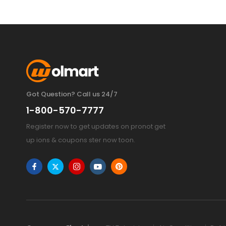
Got Question? Call us 24/7
1-800-570-7777
Register now to get updates on pronot get
up ions & coupons ster now toon.