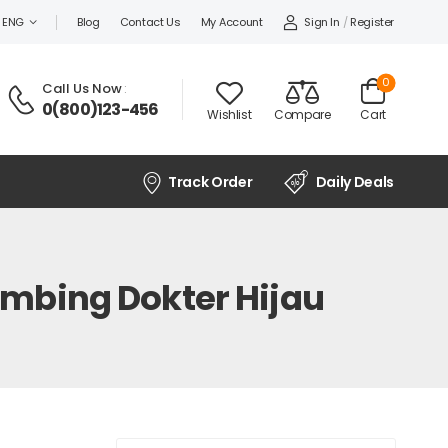
Sign In
/
Register
ENG
Blog
Contact Us
My Account
0
Call Us Now
:
0(800)123-456
Wishlist
Compare
Cart
Track Order
Daily Deals
mbing Dokter Hijau