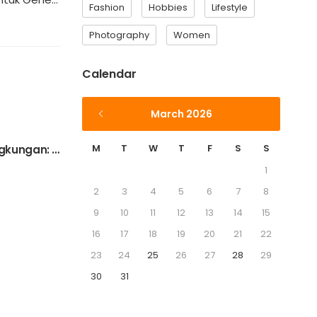
Fashion
Hobbies
Lifestyle
Photography
Women
Calendar
March 2026
6
M
T
W
T
F
S
S
Data Medis untuk Politik Lingkungan: WALHI dan Dokter Bersatu
1
2
3
4
5
6
7
8
9
10
11
12
13
14
15
16
17
18
19
20
21
22
23
24
25
26
27
28
29
30
31