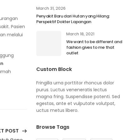
March 31, 2026
Nove
Penyakit Baru dari Hutan yang Hilang:
Buka
gurangan
Perspektif Dokter Lapangan
Hybr
akit. Pasien
March 18, 2021
Nove
gan melalui
We want to be different and
Memb
fashion gives to me that
dan 
outlet
Meng
nggung
an
Custom Block
ramah
Fringilla urna porttitor rhoncus dolor
purus. Luctus veneneratis lectus
magna fring. Suspendisse potenti. Sed
egestas, ante et vulputate volutpat,
uctus metus libero.
Browse Tags
XT POST
Dokter Anak Belajar Alam: Program Edukasi WALHI untuk Generasi Muda