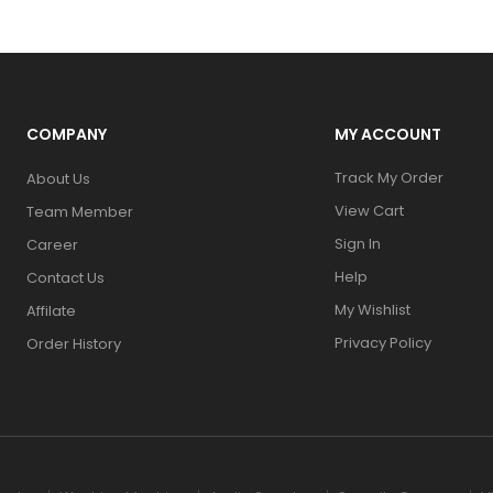
COMPANY
MY ACCOUNT
Track My Order
About Us
View Cart
Team Member
Sign In
Career
Help
Contact Us
My Wishlist
Affilate
Privacy Policy
Order History