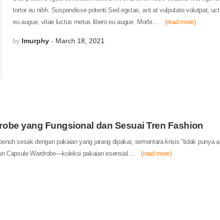
tortor eu nibh. Suspendisse potenti.Sed egstas, ant at vulputate volutpat, uc
eu augue, vitae luctus metus libero eu augue. Morbi…
(read more)
lmurphy
March 18, 2021
by
obe yang Fungsional dan Sesuai Tren Fashion
 penuh sesak dengan pakaian yang jarang dipakai, sementara krisis “tidak punya 
ngun Capsule Wardrobe—koleksi pakaian esensial…
(read more)