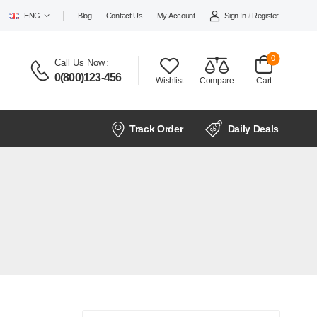
Sign In
/
Register
ENG
Blog
Contact Us
My Account
0
Call Us Now
:
0(800)123-456
Wishlist
Compare
Cart
Track Order
Daily Deals