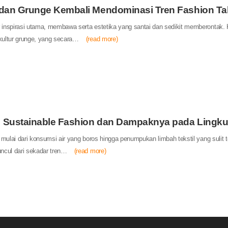
dan Grunge Kembali Mendominasi Tren Fashion Tah
r inspirasi utama, membawa serta estetika yang santai dan sedikit memberontak.
bkultur grunge, yang secara…
(read more)
n Sustainable Fashion dan Dampaknya pada Lingk
 mulai dari konsumsi air yang boros hingga penumpukan limbah tekstil yang sulit te
uncul dari sekadar tren…
(read more)