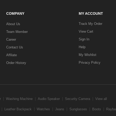
COMPANY
MY ACCOUNT
Track My Order
About Us
View Cart
Team Member
Sign In
Career
Help
Contact Us
My Wishlist
Affilate
Privacy Policy
Order History
r
Washing Machine
Audio Speaker
Security Camera
View all
Leather Backpack
Watches
Jeans
Sunglasses
Boots
Rayba