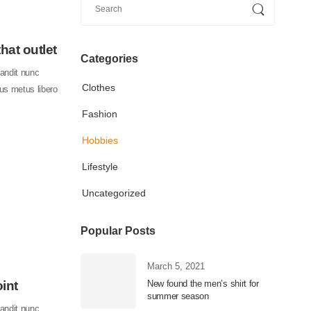
hat outlet
Categories
blandit nunc
Clothes
tus metus libero
Fashion
Hobbies
Lifestyle
Uncategorized
Popular Posts
March 5, 2021
int
New found the men’s shirt for
summer season
blandit nunc