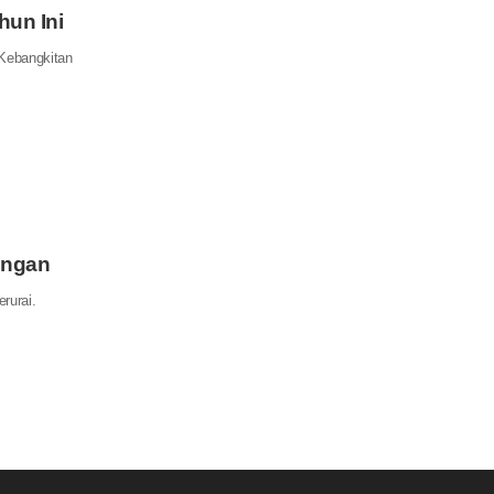
un Ini
 Kebangkitan
ungan
rurai.