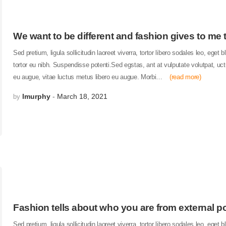
We want to be different and fashion gives to me t
Sed pretium, ligula sollicitudin laoreet viverra, tortor libero sodales leo, eget 
tortor eu nibh. Suspendisse potenti.Sed egstas, ant at vulputate volutpat, uc
eu augue, vitae luctus metus libero eu augue. Morbi…
(read more)
lmurphy
March 18, 2021
by
Fashion tells about who you are from external po
Sed pretium, ligula sollicitudin laoreet viverra, tortor libero sodales leo, eget 