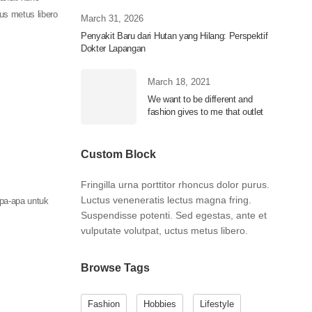
tus metus libero
March 31, 2026
Nove
Penyakit Baru dari Hutan yang Hilang: Perspektif
Bukan
Dokter Lapangan
untuk
Nove
March 18, 2021
Membu
We want to be different and
Keter
fashion gives to me that outlet
Custom Block
Fringilla urna porttitor rhoncus dolor purus.
Luctus veneneratis lectus magna fring.
apa-apa untuk
Suspendisse potenti. Sed egestas, ante et
vulputate volutpat, uctus metus libero.
Browse Tags
Fashion
Hobbies
Lifestyle