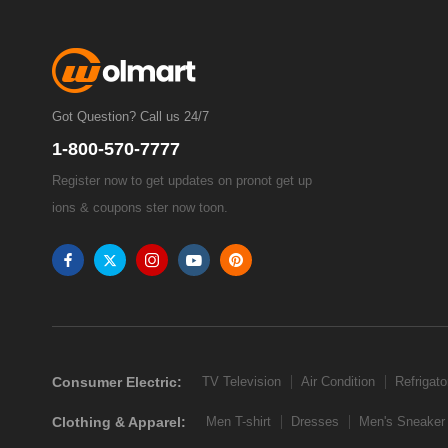
Got Question? Call us 24/7
1-800-570-7777
Register now to get updates on pronot get up
ions & coupons ster now toon.
Consumer Electric:
TV Television
Air Condition
Refrigato
Clothing & Apparel:
Men T-shirt
Dresses
Men's Sneaker